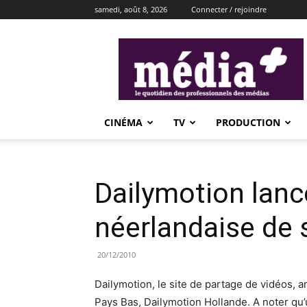
samedi, août 8, 2026
Connecter / rejoindre
média+
CINÉMA
TV
PRODUCTION
Dailymotion lanc
néerlandaise de 
20/12/2010
Dailymotion, le site de partage de vidéos, 
Pays Bas, Dailymotion Hollande. A noter qu’