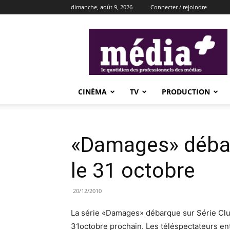
dimanche, août 9, 2026
Connecter / rejoindre
média+
CINÉMA
TV
PRODUCTION
«Damages» débar
le 31 octobre
20/12/2010
La série «Damages» débarque sur Série Clu
31octobre prochain. Les téléspectateurs en