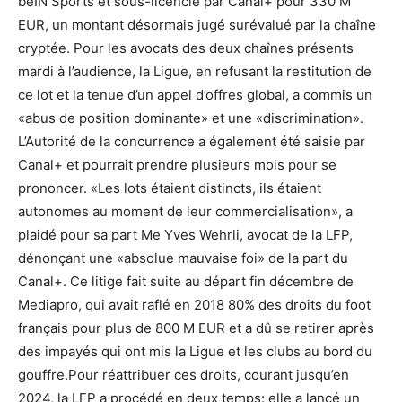
beIN Sports et sous-licencié par Canal+ pour 330 M
EUR, un montant désormais jugé surévalué par la chaîne
cryptée. Pour les avocats des deux chaînes présents
mardi à l’audience, la Ligue, en refusant la restitution de
ce lot et la tenue d’un appel d’offres global, a commis un
«abus de position dominante» et une «discrimination».
L’Autorité de la concurrence a également été saisie par
Canal+ et pourrait prendre plusieurs mois pour se
prononcer. «Les lots étaient distincts, ils étaient
autonomes au moment de leur commercialisation», a
plaidé pour sa part Me Yves Wehrli, avocat de la LFP,
dénonçant une «absolue mauvaise foi» de la part du
Canal+. Ce litige fait suite au départ fin décembre de
Mediapro, qui avait raflé en 2018 80% des droits du foot
français pour plus de 800 M EUR et a dû se retirer après
des impayés qui ont mis la Ligue et les clubs au bord du
gouffre.Pour réattribuer ces droits, courant jusqu’en
2024, la LFP a procédé en deux temps: elle a lancé un