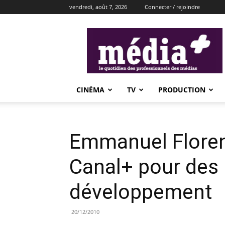
vendredi, août 7, 2026
Connecter / rejoindre
média+
CINÉMA
TV
PRODUCTION
Emmanuel Florent
Canal+ pour des
développement
20/12/2010