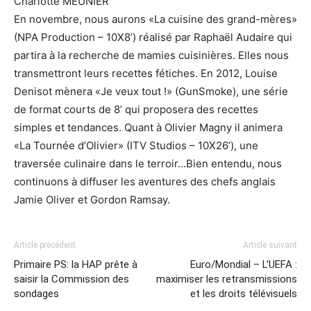
Charlotte MEUNIER
En novembre, nous aurons «La cuisine des grand-mères»
(NPA Production – 10X8’) réalisé par Raphaël Audaire qui
partira à la recherche de mamies cuisinières. Elles nous
transmettront leurs recettes fétiches. En 2012, Louise
Denisot mènera «Je veux tout !» (GunSmoke), une série
de format courts de 8’ qui proposera des recettes
simples et tendances. Quant à Olivier Magny il animera
«La Tournée d’Olivier» (ITV Studios – 10X26’), une
traversée culinaire dans le terroir…Bien entendu, nous
continuons à diffuser les aventures des chefs anglais
Jamie Oliver et Gordon Ramsay.
Article précédent
Article suivant
Primaire PS: la HAP prête à
Euro/Mondial – L’UEFA :
saisir la Commission des
maximiser les retransmissions
sondages
et les droits télévisuels