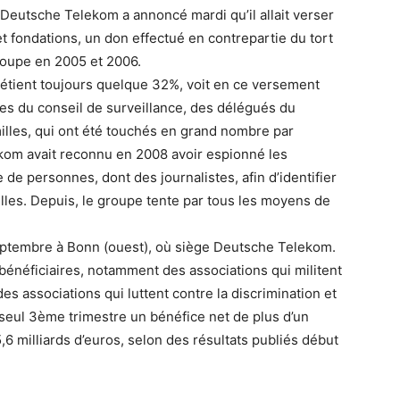
eutsche Telekom a annoncé mardi qu’il allait verser
 et fondations, un don effectué en contrepartie du tort
roupe en 2005 et 2006.
détient toujours quelque 32%, voit en ce versement
s du conseil de surveillance, des délégués du
milles, qui ont été touchés en grand nombre par
kom avait reconnu en 2008 avoir espionné les
e personnes, dont des journalistes, afin d’identifier
ielles. Depuis, le groupe tente par tous les moyens de
septembre à Bonn (ouest), où siège Deutsche Telekom.
s bénéficiaires, notamment des associations qui militent
es associations qui luttent contre la discrimination et
eul 3ème trimestre un bénéfice net de plus d’un
15,6 milliards d’euros, selon des résultats publiés début