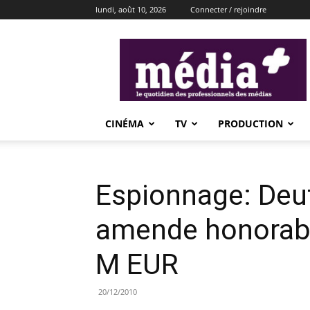
lundi, août 10, 2026
Connecter / rejoindre
média+
CINÉMA
TV
PRODUCTION
Espionnage: Deu
amende honorabl
M EUR
20/12/2010