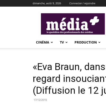
dimanche, août 9, 2026
Connecter / rejoindre
média+
CINÉMA
TV
PRODUCTION
«Eva Braun, dans l
regard insouciant
(Diffusion le 12 
17/12/2010