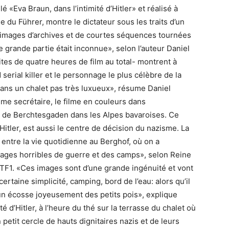
é «Eva Braun, dans l’intimité d’Hitler» et réalisé à
 du Führer, montre le dictateur sous les traits d’un
’images d’archives et de courtes séquences tournées
 grande partie était inconnue», selon l’auteur Daniel
tes de quatre heures de film au total- montrent à
serial killer et le personnage le plus célèbre de la
dans un chalet pas très luxueux», résume Daniel
mme secrétaire, le filme en couleurs dans
s de Berchtesgaden dans les Alpes bavaroises. Ce
itler, est aussi le centre de décision du nazisme. La
t entre la vie quotidienne au Berghof, où on a
 images horribles de guerre et des camps», selon Reine
TF1. «Ces images sont d’une grande ingénuité et vont
rtaine simplicité, camping, bord de l’eau: alors qu’il
n écosse joyeusement des petits pois», explique
té d’Hitler, à l’heure du thé sur la terrasse du chalet où
n petit cercle de hauts dignitaires nazis et de leurs