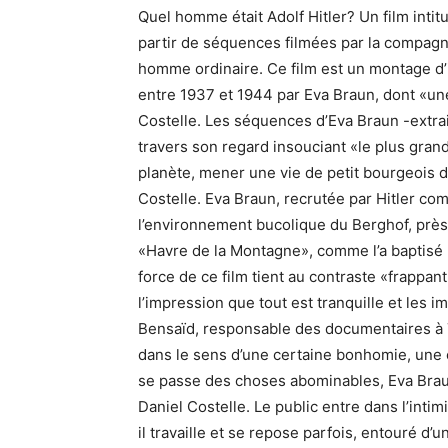
Quel homme était Adolf Hitler? Un film intitul
partir de séquences filmées par la compagne
homme ordinaire. Ce film est un montage d
entre 1937 et 1944 par Eva Braun, dont «une
Costelle. Les séquences d’Eva Braun -extrai
travers son regard insouciant «le plus grand 
planète, mener une vie de petit bourgeois 
Costelle. Eva Braun, recrutée par Hitler co
l’environnement bucolique du Berghof, prè
«Havre de la Montagne», comme l’a baptisé H
force de ce film tient au contraste «frappan
l’impression que tout est tranquille et les
Bensaïd, responsable des documentaires à 
dans le sens d’une certaine bonhomie, une ce
se passe des choses abominables, Eva Brau
Daniel Costelle. Le public entre dans l’intimi
il travaille et se repose parfois, entouré d’u