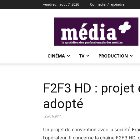
vendredi, août 7, 2026
Connecter / rejoindre
média+
CINÉMA
TV
PRODUCTION
F2F3 HD : projet
adopté
25/01/2011
Un projet de convention avec la société Fra
l’opérateur. Il concerne la chaîne F2F3 HD,