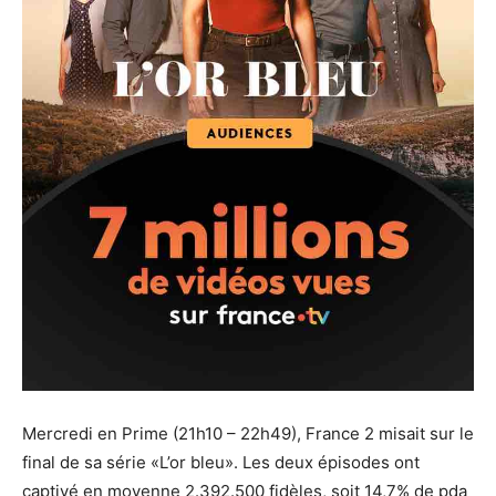
Mercredi en Prime (21h10 – 22h49), France 2 misait sur le
final de sa série «L’or bleu». Les deux épisodes ont
captivé en moyenne 2.392.500 fidèles, soit 14,7% de pda