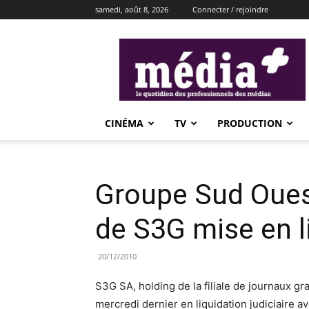
samedi, août 8, 2026
Connecter / rejoindre
média+
CINÉMA
TV
PRODUCTION
Groupe Sud Ouest
de S3G mise en li
20/12/2010
S3G SA, holding de la filiale de journaux g
mercredi dernier en liquidation judiciaire a