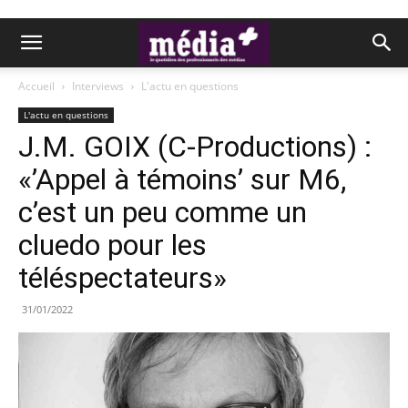
Accueil
Interviews
L'actu en questions
L'actu en questions
J.M. GOIX (C-Productions) :
«’Appel à témoins’ sur M6,
c’est un peu comme un
cluedo pour les
téléspectateurs»
31/01/2022