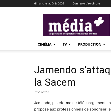
dimanche, août 9, 2026
Connecter / rejoindre
média+
CINÉMA
TV
PRODUCTION
Jamendo s’attaq
la Sacem
20/12/2010
Jamendo, plateforme de téléchargement lib
propose aux professionnels de sonoriser leu