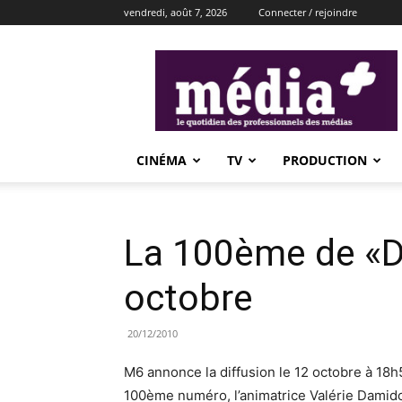
vendredi, août 7, 2026
Connecter / rejoindre
média+
CINÉMA
TV
PRODUCTION
La 100ème de «D
octobre
20/12/2010
M6 annonce la diffusion le 12 octobre à 1
100ème numéro, l’animatrice Valérie Damido