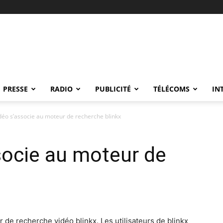
PRESSE
RADIO
PUBLICITÉ
TÉLÉCOMS
IN
déo s’associe au moteur de recherche blinkx
socie au moteur de
de recherche vidéo blinkx. Les utilisateurs de blinkx