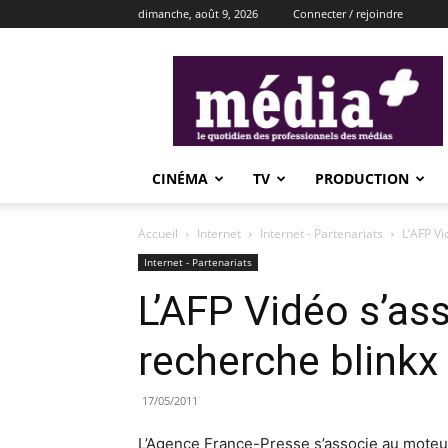
dimanche, août 9, 2026
Connecter / rejoindre
média+
CINÉMA
TV
PRODUCTION
Accueil
Internet
Internet - Partenariats
L’AFP Vi
Internet - Partenariats
L’AFP Vidéo s’as
recherche blinkx
17/05/2011
L’Agence France-Presse s’associe au moteur 