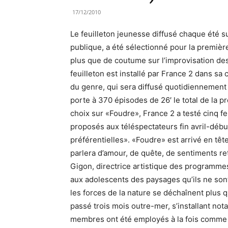
17/12/2010
Le feuilleton jeunesse diffusé chaque été su
publique, a été sélectionné pour la première
plus que de coutume sur l’improvisation de
feuilleton est installé par France 2 dans s
du genre, qui sera diffusé quotidiennement d
porte à 370 épisodes de 26′ le total de la 
choix sur «Foudre», France 2 a testé cinq f
proposés aux téléspectateurs fin avril-débu
préférentielles». «Foudre» est arrivé en têt
parlera d’amour, de quête, de sentiments ret
Gigon, directrice artistique des programme
aux adolescents des paysages qu’ils ne sont
les forces de la nature se déchaînent plus qu
passé trois mois outre-mer, s’installant not
membres ont été employés à la fois comme f