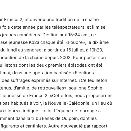
r France 2, et devenu une tradition de la chaîne
 fois cette année par les téléspectateurs, et il mise
s jeunes comédiens. Destiné aux 15-24 ans, ce
a case jeunesse Kd2a chaque été. «Foudre», le dixième
u lundi au vendredi à partir du 16 juillet, à 10h20,
production de la chaîne depuis 2002. Pour porter son
euilletons dont les deux premiers épisodes ont été
t mai, dans une opération baptisée «Elections
e des suffrages exprimés sur Internet. «Ce feuilleton
enus, d’amitié, de retrouvailles», souligne Sophie
s jeunesse de France 2. «Cette fois, nous proposerons
 pas habitués à voir, la Nouvelle-Calédonie, un lieu où
’ailleurs», indique-t-elle. L’équipe de tournage a
amment dans la tribu kanak de Ouipoin, dont les
igurants et cantiniers. Autre nouveauté par rapport