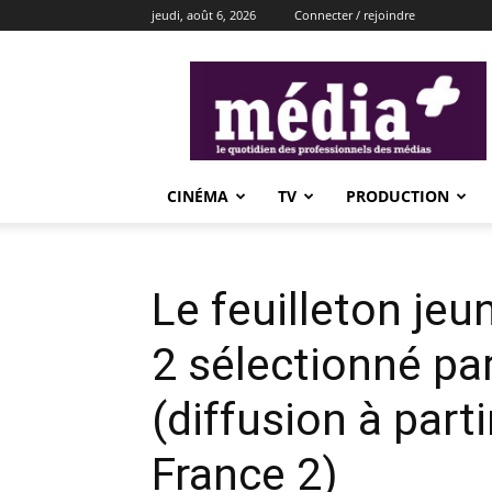
jeudi, août 6, 2026
Connecter / rejoindre
média+
CINÉMA
TV
PRODUCTION
Le feuilleton jeu
2 sélectionné pa
(diffusion à parti
France 2)