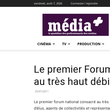
vendredi, août 7, 2026
Connecter / rejoindre
média+
CINÉMA
TV
PRODUCTION
Le premier Foru
au très haut débi
25/01/2011
Le premier forum national consacré au très 
d’élus, agents de collectivités et représent