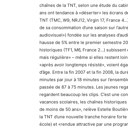
chaînes de la TNT, selon une étude du cabi
ans ont tendance à «déserter» les écrans de
TNT (TMC, W9, NRJ12, Virgin 17, France 4…)
de sa consommation d’une saison sur l’autr
audiovisuel») fondée sur les analyses d’au
hausse de 5% entre le premier semestre 20
historiques (TF1, M6, France 2…) subissen
mais régulière» – même si elles restent loin
«après avoir longtemps résisté», voient ég
d’âge. Entre la fin 2007 et la fin 2008, la 
minutes par jour à 18 minutes sur l’ensemble
passée de 87 à 75 minutes. Les jeunes reg
regardent beaucoup les clips. C’est une co
vacances scolaires, les chaînes historiqu
de moins de 50 ans», relève Estelle Boutièr
la TNT d’une nouvelle tranche horaire forte
école) et «rendue attractive par une progra