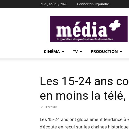
jeudi, août 6, 2026
Connecter / rejoindre
média+
CINÉMA
TV
PRODUCTION
Les 15-24 ans 
en moins la télé,
20/12/2010
Les 15-24 ans ont globalement tendance à «
d’écoute en recul sur les chaînes historique