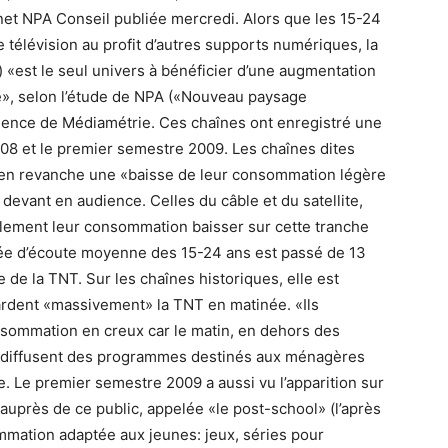
net NPA Conseil publiée mercredi. Alors que les 15-24
 télévision au profit d’autres supports numériques, la
 «est le seul univers à bénéficier d’une augmentation
e», selon l’étude de NPA («Nouveau paysage
dience de Médiamétrie. Ces chaînes ont enregistré une
08 et le premier semestre 2009. Les chaînes dites
t en revanche une «baisse de leur consommation légère
 devant en audience. Celles du câble et du satellite,
alement leur consommation baisser sur cette tranche
durée d’écoute moyenne des 15-24 ans est passé de 13
 de la TNT. Sur les chaînes historiques, elle est
ardent «massivement» la TNT en matinée. «Ils
nsommation en creux car le matin, en dehors des
es diffusent des programmes destinés aux ménagères
e. Le premier semestre 2009 a aussi vu l’apparition sur
 auprès de ce public, appelée «le post-school» (l’après
mmation adaptée aux jeunes: jeux, séries pour