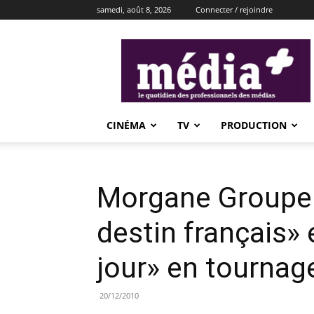
samedi, août 8, 2026
Connecter / rejoindre
média+
CINÉMA
TV
PRODUCTION
Morgane Groupe:
destin français»
jour» en tournag
20/12/2010