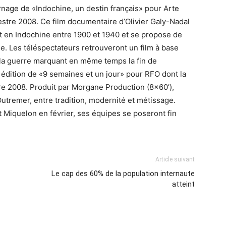
nage de «Indochine, un destin français» pour Arte
estre 2008. Ce film documentaire d’Olivier Galy-Nadal
ant en Indochine entre 1900 et 1940 et se propose de
ne. Les téléspectateurs retrouveront un film à base
e la guerre marquant en même temps la fin de
e édition de «9 semaines et un jour» pour RFO dont la
tre 2008. Produit par Morgane Production (8×60′),
’Outremer, entre tradition, modernité et métissage.
t Miquelon en février, ses équipes se poseront fin
Article suivant
Le cap des 60% de la population internaute
atteint