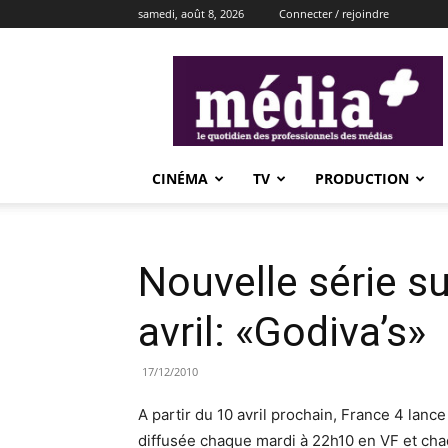
samedi, août 8, 2026
Connecter / rejoindre
média+
CINÉMA
TV
PRODUCTION
Nouvelle série su
avril: «Godiva’s»
17/12/2010
A partir du 10 avril prochain, France 4 lanc
diffusée chaque mardi à 22h10 en VF et cha