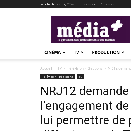
vendredi, août 7, 2026
Connecter / rejoindre
média+
CINÉMA
TV
PRODUCTION
Accueil
TV
Télévision - Réactions
NRJ12 demande
Télévision - Réactions
TV
NRJ12 demande 
l’engagement de 
lui permettre de