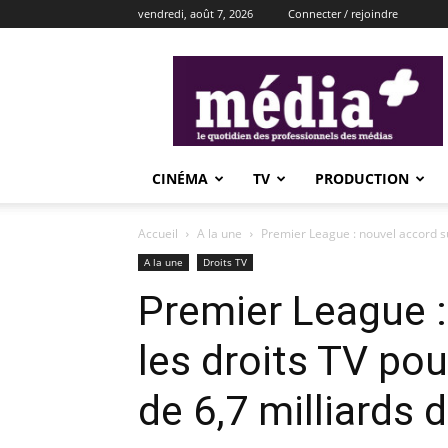
vendredi, août 7, 2026
Connecter / rejoindre
média+
CINÉMA
TV
PRODUCTION
Accueil
A la une
Premier League : nouvel accord su
A la une
Droits TV
Premier League :
les droits TV po
de 6,7 milliards d