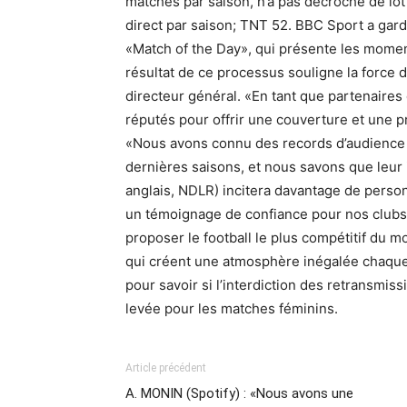
matches par saison, n’a pas décroché de lot
direct par saison; TNT 52. BBC Sport a gar
«Match of the Day», qui présente les mome
résultat de ce processus souligne la force 
directeur général. «En tant que partenaires
réputés pour offrir une couverture et une p
«Nous avons connu des records d’audience 
dernières saisons, et nous savons que leur 
anglais, NDLR) incitera davantage de person
un témoignage de confiance pour nos clubs,
proposer le football le plus compétitif du 
qui créent une atmosphère inégalée chaque 
pour savoir si l’interdiction des retransmis
levée pour les matches féminins.
Article précédent
A. MONIN (Spotify) : «Nous avons une