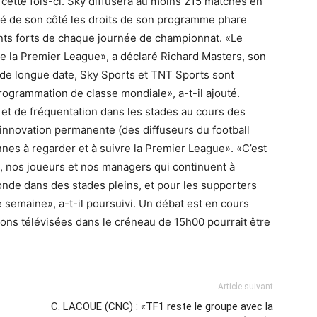
 cette fois-ci. Sky diffusera au moins 215 matches en
dé de son côté les droits de son programme phare
nts forts de chaque journée de championnat. «Le
de la Premier League», a déclaré Richard Masters, son
 de longue date, Sky Sports et TNT Sports sont
rogrammation de classe mondiale», a-t-il ajouté.
et de fréquentation dans les stades au cours des
innovation permanente (des diffuseurs du football
nes à regarder et à suivre la Premier League». «C’est
 nos joueurs et nos managers qui continuent à
monde dans des stades pleins, et pour les supporters
semaine», a-t-il poursuivi. Un débat est en cours
sions télévisées dans le créneau de 15h00 pourrait être
Article suivant
C. LACOUE (CNC) : «TF1 reste le groupe avec la