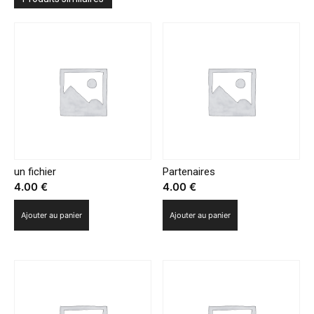
numériques
pour
l’éducation
un fichier
Partenaires
4.00
€
4.00
€
Ajouter au panier
Ajouter au panier