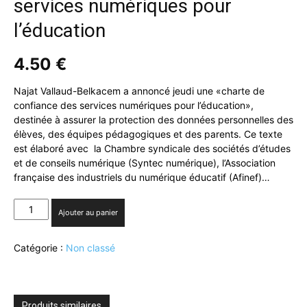
services numériques pour
l’éducation
4.50
€
Najat Vallaud-Belkacem a annoncé jeudi une «charte de
confiance des services numériques pour l’éducation»,
destinée à assurer la protection des données personnelles des
élèves, des équipes pédagogiques et des parents. Ce texte
est élaboré avec la Chambre syndicale des sociétés d’études
et de conseils numérique (Syntec numérique), l’Association
française des industriels du numérique éducatif (Afinef)…
quantité
Ajouter au panier
de
Une
Catégorie :
Non classé
charte
de
confiance
des
services
Produits similaires