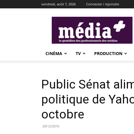
vendredi, août 7, 2026
Connecter / rejoindre
média+
CINÉMA
TV
PRODUCTION
Public Sénat alime
politique de Yaho
octobre
20/12/2010