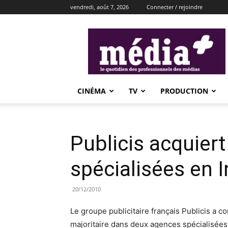
vendredi, août 7, 2026
Connecter / rejoindre
média+
CINÉMA
TV
PRODUCTION
Publicis acquier
spécialisées en 
20/12/2010
Le groupe publicitaire français Publicis a c
majoritaire dans deux agences spécialisées 