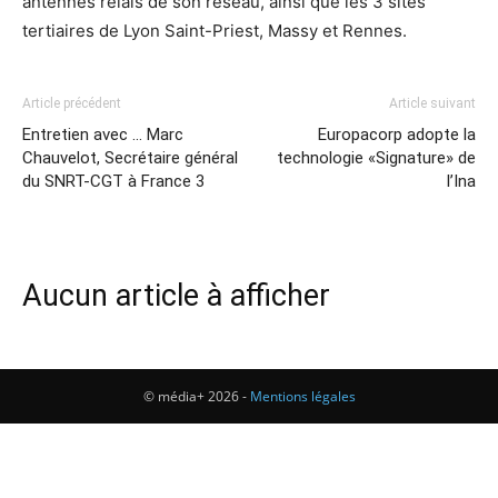
antennes relais de son réseau, ainsi que les 3 sites
tertiaires de Lyon Saint-Priest, Massy et Rennes.
Article précédent
Article suivant
Entretien avec … Marc
Europacorp adopte la
Chauvelot, Secrétaire général
technologie «Signature» de
du SNRT-CGT à France 3
l’Ina
Aucun article à afficher
© média+ 2026 -
Mentions légales