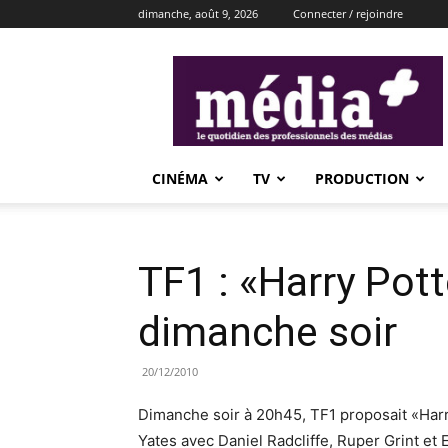
dimanche, août 9, 2026
Connecter / rejoindre
média+
CINÉMA
TV
PRODUCTION
TF1 : «Harry Pot
dimanche soir
20/12/2010
Dimanche soir à 20h45, TF1 proposait «Harry 
Yates avec Daniel Radcliffe, Ruper Grint et