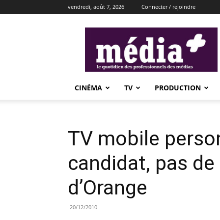
vendredi, août 7, 2026
Connecter / rejoindre
média+
CINÉMA
TV
PRODUCTION
TV mobile person
candidat, pas d
d’Orange
20/12/2010