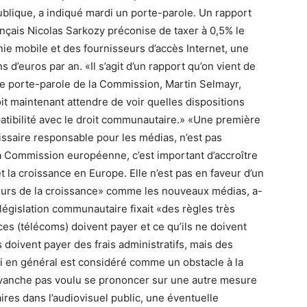
publique, a indiqué mardi un porte-parole. Un rapport
nçais Nicolas Sarkozy préconise de taxer à 0,5% le
nie mobile et des fournisseurs d’accès Internet, une
 d’euros par an. «Il s’agit d’un rapport qu’on vient de
le porte-parole de la Commission, Martin Selmayr,
it maintenant attendre de voir quelles dispositions
patibilité avec le droit communautaire.» «Une première
issaire responsable pour les médias, n’est pas
 la Commission européenne, c’est important d’accroître
 la croissance en Europe. Elle n’est pas en faveur d’un
eurs de la croissance» comme les nouveaux médias, a-
 législation communautaire fixait «des règles très
ces (télécoms) doivent payer et ce qu’ils ne doivent
s doivent payer des frais administratifs, mais des
ui en général est considéré comme un obstacle à la
en revanche pas voulu se prononcer sur une autre mesure
ires dans l’audiovisuel public, une éventuelle