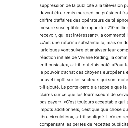
suppression de la publicité à la télévision 
devant être remis mercredi au président fra
chiffre d’affaires des opérateurs de télépho
mesure susceptible de rapporter 210 millions
recevoir, qui est intéressant», a commenté 
«c’est une réforme substantielle, mais on do
juridiques vont suivre et analyser leur com
réaction initiale de Viviane Reding, la comm
enthousiaste», a-t-il toutefois noté. «Pour
le pouvoir d’achat des citoyens européens et
nouvel impôt sur les secteurs qui sont mot
t-il ajouté. Le porte-parole a rappelé que la
claires sur ce que les fournisseurs de servi
pas payer». «C’est toujours acceptable qu’il
impôts additionnels, c’est quelque chose q
libre circulation», a-t-il souligné. Il n’a 
compensant les pertes de recettes publicita