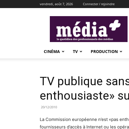
vendredi, août 7, 2026
Connecter / rejoindre
média+
CINÉMA
TV
PRODUCTION
TV publique sans
enthousiaste» su
20/12/2010
La Commission européenne n’est «pas enthou
fournisseurs d’accès à Internet ou les opér