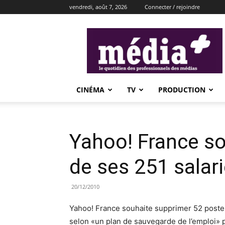
vendredi, août 7, 2026
Connecter / rejoindre
média+
CINÉMA
TV
PRODUCTION
Yahoo! France so
de ses 251 salar
20/12/2010
Yahoo! France souhaite supprimer 52 postes 
selon «un plan de sauvegarde de l’emploi» 