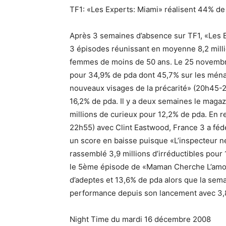
TF1: «Les Experts: Miami» réalisent 44% de
Après 3 semaines d’absence sur TF1, «Les 
3 épisodes réunissant en moyenne 8,2 milli
femmes de moins de 50 ans. Le 25 novembre d
pour 34,9% de pda dont 45,7% sur les ména
nouveaux visages de la précarité» (20h45-2
16,2% de pda. Il y a deux semaines le magazi
millions de curieux pour 12,2% de pda. En 
22h55) avec Clint Eastwood, France 3 a fédé
un score en baisse puisque «L’inspecteur ne
rassemblé 3,9 millions d’irréductibles pour
le 5ème épisode de «Maman Cherche L’amour
d’adeptes et 13,6% de pda alors que la sema
performance depuis son lancement avec 3,8
Night Time du mardi 16 décembre 2008