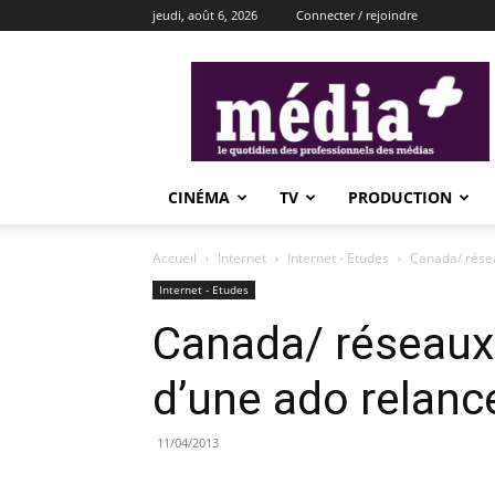
jeudi, août 6, 2026
Connecter / rejoindre
média+
CINÉMA
TV
PRODUCTION
Accueil
Internet
Internet - Etudes
Canada/ résea
Internet - Etudes
Canada/ réseaux 
d’une ado relanc
11/04/2013