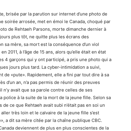
e, brisée par la parution sur internet d’une photo de
une soirée arrosée, met en émoi le Canada, choqué par
photo de Rehtaeh Parsons, morte dimanche dernier à
jours plus tôt, ne quitte plus les écrans des
lon sa mère, sa mort est la conséquence d’un viol
 en 2011, à l’âge de 15 ans, alors qu’elle était en état
es 4 garçons qui y ont participé, a pris une photo qui a
s jours plus tard. La cyber-intimidation a suivi,
ent de «pute». Rapidement, elle a fini par tout dire à sa
rès d’un an, n’a pas permis de réunir des preuves
l n’y avait que sa parole contre celles de ses
police à la suite de la mort de la jeune fille. Selon sa
es de ce que Rehtaeh avait subi n’était pas en soi un
er très loin et le calvaire de la jeune fille s’est
le», a dit sa mère citée par la chaîne publique CBC.
au Canada deviennent de plus en plus conscientes de la