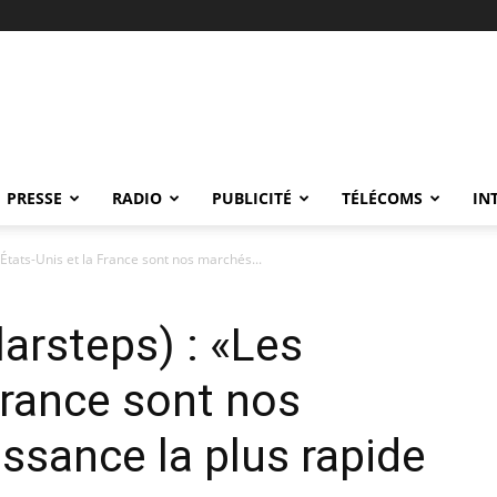
PRESSE
RADIO
PUBLICITÉ
TÉLÉCOMS
IN
 États-Unis et la France sont nos marchés...
arsteps) : «Les
France sont nos
issance la plus rapide