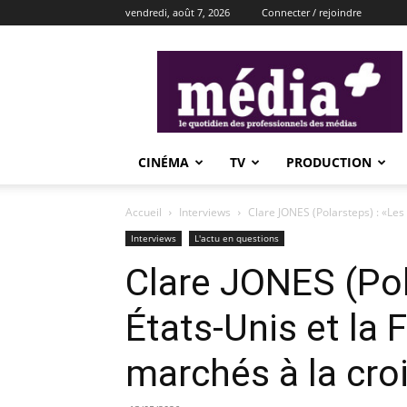
vendredi, août 7, 2026
Connecter / rejoindre
média+
CINÉMA
TV
PRODUCTION
Accueil
Interviews
Clare JONES (Polarsteps) : «Les
Interviews
L'actu en questions
Clare JONES (Pol
États-Unis et la 
marchés à la cro