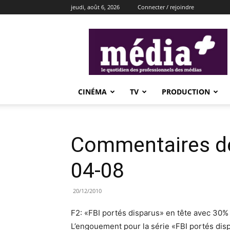
jeudi, août 6, 2026
Connecter / rejoindre
média+
CINÉMA
TV
PRODUCTION
Commentaires de
04-08
20/12/2010
F2: «FBI portés disparus» en tête avec 30
L’engouement pour la série «FBI portés disp