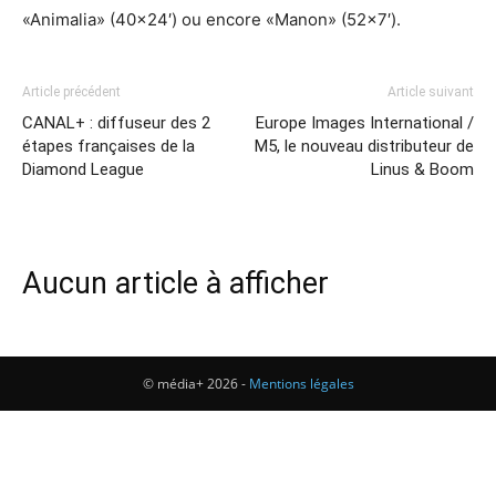
«Animalia» (40×24′) ou encore «Manon» (52×7′).
Article précédent
Article suivant
CANAL+ : diffuseur des 2
Europe Images International /
étapes françaises de la
M5, le nouveau distributeur de
Diamond League
Linus & Boom
Aucun article à afficher
© média+ 2026 -
Mentions légales