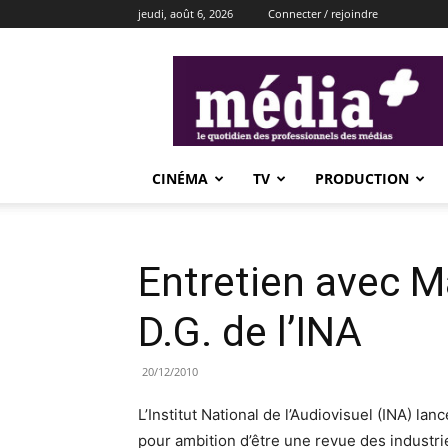
jeudi, août 6, 2026
Connecter / rejoindre
média+
CINÉMA
TV
PRODUCTION
Entretien avec M
D.G. de l’INA
20/12/2010
L’Institut National de l’Audiovisuel (INA) la
pour ambition d’être une revue des industri