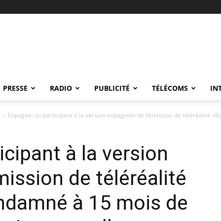
PRESSE
RADIO
PUBLICITÉ
TÉLÉCOMS
IN
Espagne: un participant à la version espagnole de l’émission de téléréalité «Big
cipant à la version
ission de téléréalité
ondamné à 15 mois de