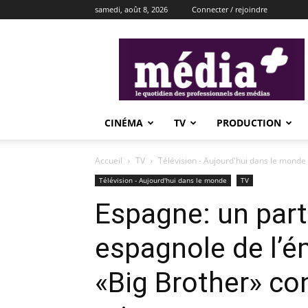
samedi, août 8, 2026
Connecter / rejoindre
média+
CINÉMA
TV
PRODUCTION
Accueil
TV
Télévision - Aujourd'hui dans le monde
Télévision - Aujourd'hui dans le monde
TV
Espagne: un parti
espagnole de l’ém
«Big Brother» c