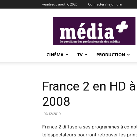
vendredi, août 7, 2026
Connecter / rejoindre
média+
CINÉMA
TV
PRODUCTION
France 2 en HD à
2008
20/12/2010
France 2 diffusera ses programmes à compter
téléspectateurs pourront retrouver les pri