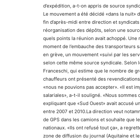
d’expédition, a-t-on appris de source syndic
Le mouvement a été décidé «dans la nuit» de
fin d’après-midi entre direction et syndicats
réorganisation des dépôts, selon une source
quels points la réunion avait achoppé. Une 
moment de l’embauche des transporteurs sala
en grève, un mouvement «suivi par les servi
selon cette même source syndicale. Selon l
Franceschi, qui estime que le nombre de gré
chauffeurs ont présenté des revendications 
«nous ne pouvions pas accepter». «Il est im
salariales», a-t-il souligné. «Nous sommes d
expliquant que «Sud Ouest» avait accusé une 
entre 2007 et 2010.La direction veut nota
de GPS dans les camions et souhaite que le
nationaux. «Ils ont refusé tout ça», a regret
zone de diffusion du journal (Aquitaine et l