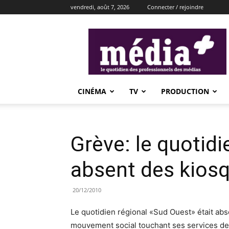
vendredi, août 7, 2026
Connecter / rejoindre
média+
CINÉMA
TV
PRODUCTION
Grève: le quotid
absent des kios
20/12/2010
Le quotidien régional «Sud Ouest» était abs
mouvement social touchant ses services de 