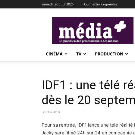
samedi, août 8, 2026
Connecter / rejoindre
média+
CINÉMA
TV
PRODUCTION
IDF1 : une télé r
dès le 20 septe
20/12/2010
Pour sa rentrée, IDF1 lance une télé réalit
Jacky sera filmé 24h sur 24 en compagnie 