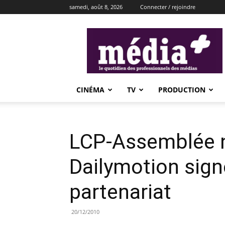
samedi, août 8, 2026
Connecter / rejoindre
média+
CINÉMA
TV
PRODUCTION
LCP-Assemblée n
Dailymotion sign
partenariat
20/12/2010