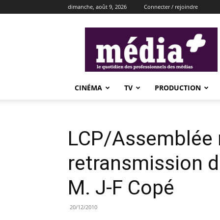
dimanche, août 9, 2026
Connecter / rejoindre
média+
CINÉMA
TV
PRODUCTION
LCP/Assemblée n
retransmission d
M. J-F Copé
20/12/2010