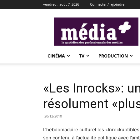
vendredi, août 7, 2026
Connecter / rejoindre
média+
CINÉMA
TV
PRODUCTION
«Les Inrocks»: u
résolument «plu
20/12/2010
L’hebdomadaire culturel les «Inrockuptible
son contenu à l’actualité politique avec l’a