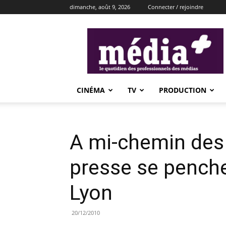
dimanche, août 9, 2026
Connecter / rejoindre
média+
CINÉMA
TV
PRODUCTION
A mi-chemin des 
presse se penche
Lyon
20/12/2010