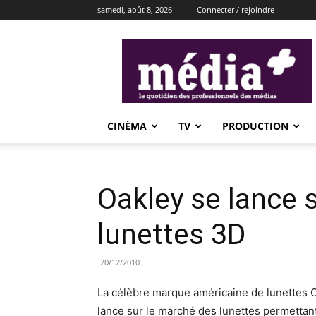
samedi, août 8, 2026
Connecter / rejoindre
média+
CINÉMA
TV
PRODUCTION
Oakley se lance 
lunettes 3D
20/12/2010
La célèbre marque américaine de lunettes Oa
lance sur le marché des lunettes permettan