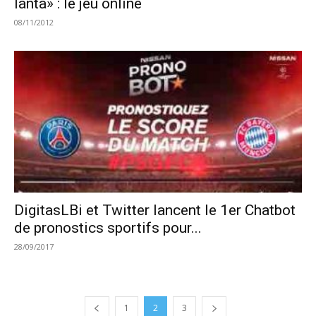
lanta» : le jeu online
08/11/2012
DigitasLBi et Twitter lancent le 1er Chatbot
de pronostics sportifs pour...
28/09/2017
1
2
3