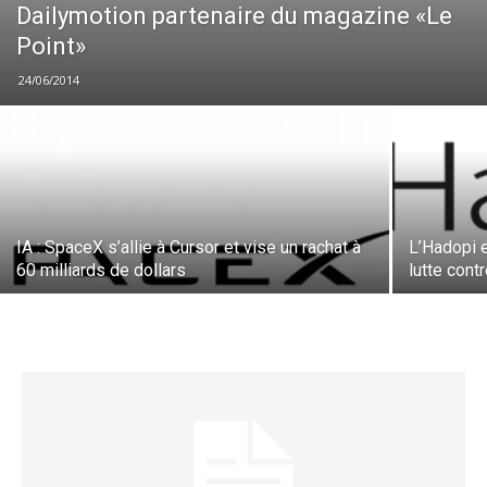
Dailymotion partenaire du magazine «Le
Point»
24/06/2014
IA : SpaceX s’allie à Cursor et vise un rachat à
L’Hadopi 
60 milliards de dollars
lutte cont