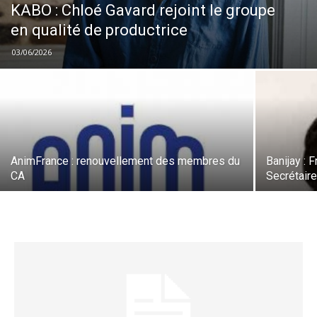
KABO : Chloé Gavard rejoint le groupe
en qualité de productrice
03/06/2026
AnimFrance : renouvellement des membres du
Banijay : 
CA
Secrétair