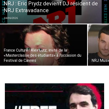
NRJ : Eric Prydz devient DJ résident de
NRJ Extravadance
04/06/2026
France Culture : Alex Lutz, invité de la
«Masterclasse des étudiants» à l’occasion du
Festival de Cannes
NRJ Music