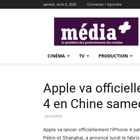
samedi, août 8, 2026
Connecter / rejoindre
média+
CINÉMA
TV
PRODUCTION
Apple va officiel
4 en Chine same
20/12/2010
Apple va lancer officiellement l’iPhone 4 
Pékin et Shanghai, a annoncé lundi le fabri