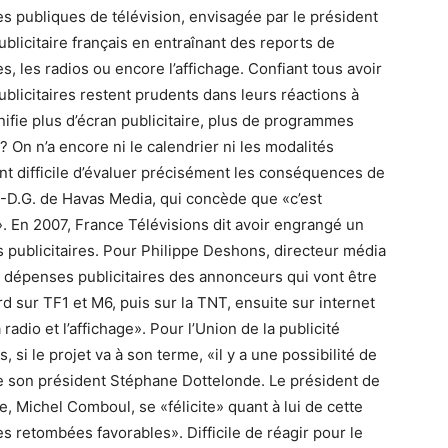
es publiques de télévision, envisagée par le président
blicitaire français en entraînant des reports de
, les radios ou encore l’affichage. Confiant tous avoir
ublicitaires restent prudents dans leurs réactions à
nifie plus d’écran publicitaire, plus de programmes
 On n’a encore ni le calendrier ni les modalités
ment difficile d’évaluer précisément les conséquences de
.-D.G. de Havas Media, qui concède que «c’est
. En 2007, France Télévisions dit avoir engrangé un
s publicitaires. Pour Philippe Deshons, directeur média
s dépenses publicitaires des annonceurs qui vont être
rd sur TF1 et M6, puis sur la TNT, ensuite sur internet
 radio et l’affichage». Pour l’Union de la publicité
 si le projet va à son terme, «il y a une possibilité de
re son président Stéphane Dottelonde. Le président de
e, Michel Comboul, se «félicite» quant à lui de cette
s retombées favorables». Difficile de réagir pour le