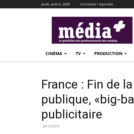
jeudi, août 6, 2026
Connecter / rejoindre
média+
CINÉMA
TV
PRODUCTION
France : Fin de la
publique, «big-b
publicitaire
20/12/2010