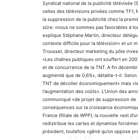
Syndicat national de la publicité télévisée 
celles des télévisions privées comme TF1, M
la suppression de la publicité chez la prem
sûre: «nous ne sommes pas favorables à tout
explique Stéphane Martin, directeur délég
contexte difficile pour la télévision» et un
Trousset, directeur marketing du pôle inves
«Les chaînes publiques ont souffert en 200
et de concurrence de la TNT. A fin décembre,
augmenté que de 0,6%», détaille-t-il. Selon l
TNT de décoller économiquement» mais «les 
l’augmentation des coûts». L’Union des anno
communiqué «de projet de suppression de 25%
conséquences sur la croissance économique
France (filiale de WPP), la nouvelle «est d
redistribue les cartes et dynamise forcéme
président, toutefois «gêné qu’on oppose pr