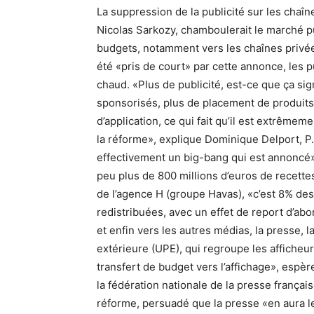
La suppression de la publicité sur les chaîn
Nicolas Sarkozy, chamboulerait le marché pu
budgets, notamment vers les chaînes privées
été «pris de court» par cette annonce, les p
chaud. «Plus de publicité, est-ce que ça sig
sponsorisés, plus de placement de produits?
d’application, ce qui fait qu’il est extrême
la réforme», explique Dominique Delport, P
effectivement un big-bang qui est annoncé»
peu plus de 800 millions d’euros de recette
de l’agence H (groupe Havas), «c’est 8% de
redistribuées, avec un effet de report d’abo
et enfin vers les autres médias, la presse, la
extérieure (UPE), qui regroupe les afficheurs,
transfert de budget vers l’affichage», espè
la fédération nationale de la presse français
réforme, persuadé que la presse «en aura le