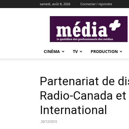
samedi, août 8, 2026
Connecter / rejoindre
média+
CINÉMA
TV
PRODUCTION
Partenariat de di
Radio-Canada et
International
20/12/2010